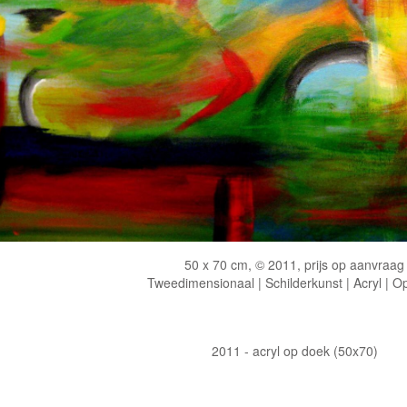
50 x 70 cm, © 2011, prijs op aanvraag
Tweedimensionaal | Schilderkunst | Acryl | O
2011 - acryl op doek (50x70)