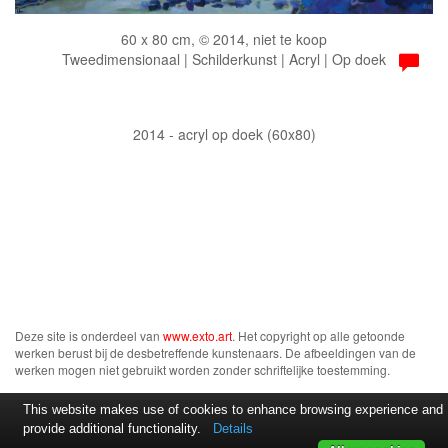
60 x 80 cm, © 2014, niet te koop
Tweedimensionaal | Schilderkunst | Acryl | Op doek
2014 - acryl op doek (60x80)
Deze site is onderdeel van
www.exto.art
. Het copyright op alle getoonde
werken berust bij de desbetreffende kunstenaars. De afbeeldingen van de
werken mogen niet gebruikt worden zonder schriftelijke toestemming.
This website makes use of cookies to enhance browsing experience and
provide additional functionality.
Details