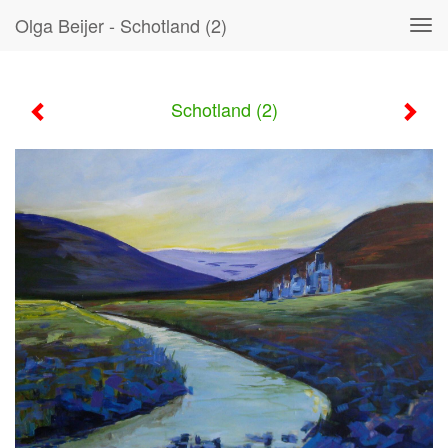
Olga Beijer - Schotland (2)
Tog
navi
Schotland (2)