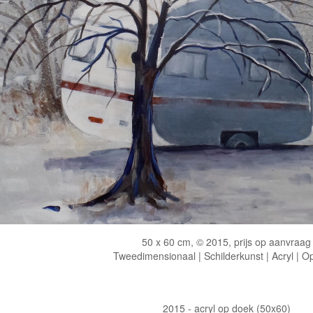
50 x 60 cm, © 2015, prijs op aanvraag
Tweedimensionaal | Schilderkunst | Acryl | O
2015 - acryl op doek (50x60)