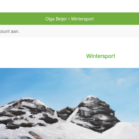
Olga Beijer
Wintersport
count aan
.
Wintersport