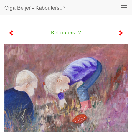
Olga Beijer - Kabouters..?
Tog
navi
Kabouters..?