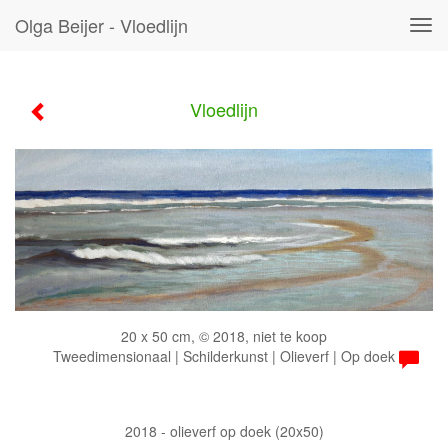
Olga Beijer - Vloedlijn
Tog
navi
Vloedlijn
20 x 50 cm, © 2018, niet te koop
Tweedimensionaal | Schilderkunst | Olieverf | Op doek
2018 - olieverf op doek (20x50)