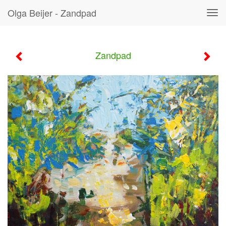
Olga Beijer - Zandpad
Tog
navi
Zandpad